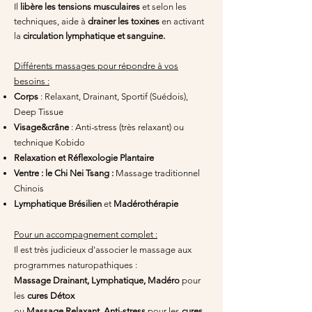
Il
libère
les tensions musculaires
et selon les
techniques, aide à
drainer les toxines
en activant
la
circulation lymphatique et sanguine.
Différents massages pour répondre à vos
besoins :
Corps
: Relaxant, Drainant, Sportif (Suédois),
Deep Tissue
Visage&crâne
: Anti-stress (très relaxant) ou
technique Kobido
Relaxation et Réflexologie Plantaire
Ventre : le Chi Nei Tsang :
Massage traditionnel
Chinois
Lymphatique Brésilien
et
Madérothérapie
Pour un accompagnement complet :
Il est très judicieux d'associer le massage aux
programmes naturopathiques :
Massage Drainant, Lymphatique, Madéro
pour
les
cures Détox
ou
Massage Relaxant, Anti-stress
pour les
cures