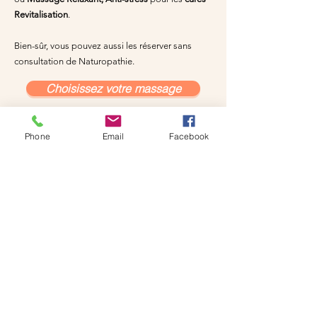
Revitalisation
.
Bien-sûr, vous pouvez aussi les réserver sans
consultation de Naturopathie.
Choisissez votre massage
Phone
Email
Facebook
Ils témoignent ...
“Un thérapeute à l'écoute, qui
inspire confiance et sympathie, elle
explique parfaitement ce qu'elle
voit, un thérapeute que je
conseillerai à l'avenir, les bonnes