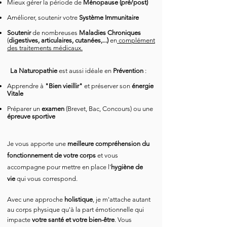
Mieux gérer la période de
Ménopause (pré/post)
Améliorer, soutenir votre
S
ystème Immunitaire
Soutenir
de nombreuses
Maladies Chroniques
(
digestives
, articulaires, cutanées,...)
en
complément
des traitements médicaux.
La Naturopathie
est aussi idéale en
Prévention
:
Apprendre à
"Bien vieillir"
et préserver son
é
nergie
Vitale
Préparer un
examen
(Brevet, Bac, Concours) ou une
épreuve sportive
Je vous apporte une
meilleure
compréhension
du
fonctionnement de votre corps
et vous
accompagne pour mettre en place l'
hygiène de
vie
qui vous correspond.
Avec une approche
holistique
, je m'attache autant
au corps physique qu'à la part émotionnelle qui
impacte
votre santé et votre bien-être
. Vous