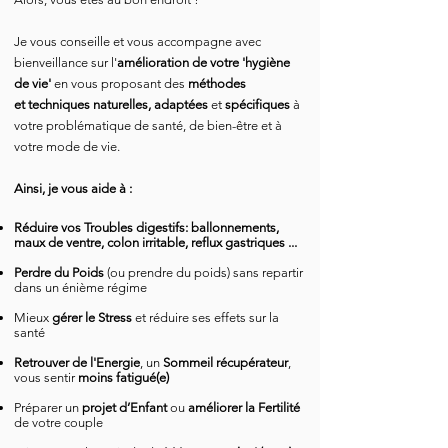
Je vous conseille et vous accompagne avec
bienveillance sur l'
amélioration de votre 'hygiène
de vie'
en vous proposant des
méthodes
et
techniques naturelles,
adaptées
et
spécifiques
à
votre problématique de santé, de bien-être et à
votre mode de vie.
Ainsi, je vous aide à :​
Réduire vos
Troubles digestifs: ballonnements,
maux de ventre, colon irritable, reflux gastriques ...
Perdre du Poids
(ou prendre du poids) sans repartir
dans un énième régime
Mieux
gérer
le Stress
​ et réduire ses effets sur la
santé
Retrouver de l'Energie
,
un
S
ommeil
récupérateur
,
vous sentir
moins fatigué(e)
Préparer un
projet d’Enfant
ou
améliorer la
F
ertilité
de votre couple