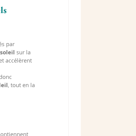
ls
és par 
soleil
 sur la 
et accélèrent 
 donc 
eil
, tout en la 
contiennent 