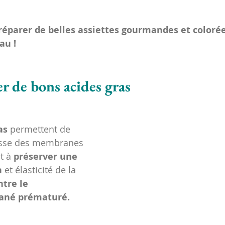
préparer de belles assiettes gourmandes et coloré
au !
 de bons acides gras
as
 permettent de 
esse des membranes 
t à 
préserver une 
n
 et élasticité de la 
ntre le 
tané prématuré.