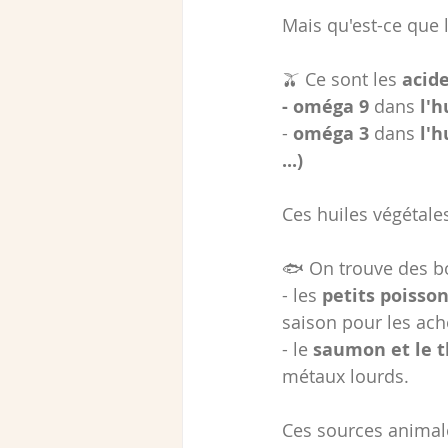
Mais qu'est-ce que l
🫒 Ce sont les 
acide
- oméga 9
 dans 
l'h
- 
oméga 3
 dans 
l'h
...)
Ces huiles végétale
🐟 On trouve des bo
- les 
petits poisson
saison pour les ach
- le 
saumon et le 
métaux lourds.
Ces sources animal