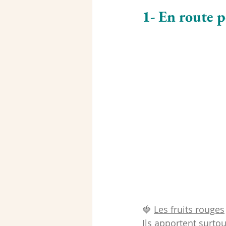
1- En route p
🍓 
Les fruits rouges
Ils apportent surto