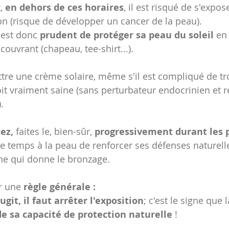
, 
en dehors de ces horaires
, il est risqué de s'expos
ion (risque de développer un cancer de la peau).
l est donc
 prudent de protéger sa peau du soleil
 en
ouvrant (chapeau, tee-shirt...).
ttre une crème solaire, même s'il est compliqué de tr
t vraiment saine (sans perturbateur endocrinien et 
.
ez, 
faites le, bien-sûr,
 progressivement durant les 
 le temps à la peau de renforcer ses défenses naturelle
ne qui donne le bronzage.
r une
 règle générale : 
git, il faut arrêter l'exposition
; c'est le signe que 
de sa capacité de protection naturelle
 !