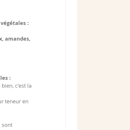
 végétales :
ix, amandes, 
les :
 bien, c'est la 
r teneur en 
i sont 