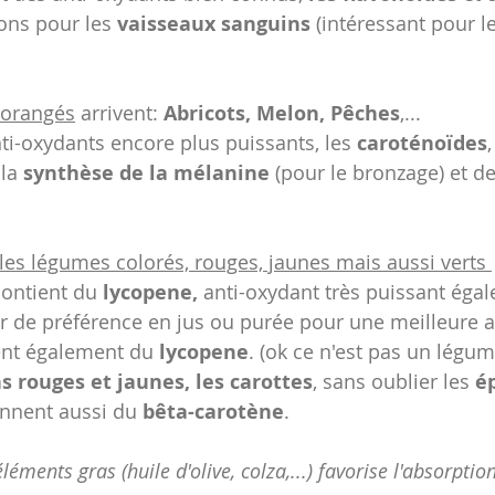
bons pour les 
vaisseaux sanguins
 (intéressant pour l
s orangés
 arrivent: 
Abricots, Melon, Pêches
,...
ti-oxydants encore plus puissants, les 
caroténoïdes
,
la 
synthèse de la mélanine
 (pour le bronzage) et de
les légumes colorés, rouges, jaunes mais aussi verts 
contient du
 lycopene, 
anti-oxydant très puissant égale
 de préférence en jus ou purée pour une meilleure a
ent également du 
lycopene
. (ok ce n'est pas un légume
s rouges et jaunes, les carottes
, sans oublier les 
ép
ennent aussi du 
bêta-carotène
.
éléments gras (huile d'olive, colza,...) favorise l'absorptio