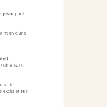
e peau 
pour 
maintien d'une 
leil
.
ossible aussi 
peau de 
s excès et 
sur 