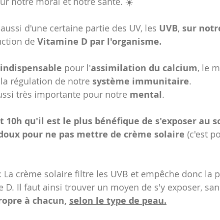
pour notre moral et notre santé. ☀️
ussi d'une certaine partie des UV, les 
UVB
, 
sur notr
uction de
 Vitamine D par l'organisme.
 indispensable
 pour l'
assimilation du calcium
, le 
 la régulation de notre 
système immunitaire
.
ussi très importante pour notre 
mental
.
 10h qu'il est le plus bénéfique de s'exposer au so
doux pour ne pas mettre de crème solaire 
(c'est p
et: La crème solaire filtre les UVB et empêche donc la 
 D. Il faut ainsi trouver un moyen de s'y exposer, san
ropre à chacun, 
selon le type de peau.