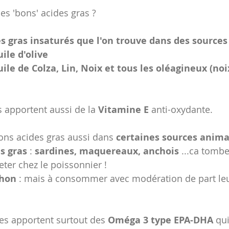
es 'bons' acides gras ?
s gras insaturés que l'on trouve dans des sources
uile d'olive
uile de Colza, Lin, Noix et tous les oléagineux (no
s apportent aussi de la 
Vitamine E
 anti-oxydante.
ns acides gras aussi dans 
certaines sources anima
s gras
 : 
sardines, maquereaux, anchois
 ...ca tombe
eter chez le poissonnier !
thon
 : mais à consommer avec modération de part leu
es apportent surtout des 
Oméga 3 type EPA-DHA
 qu