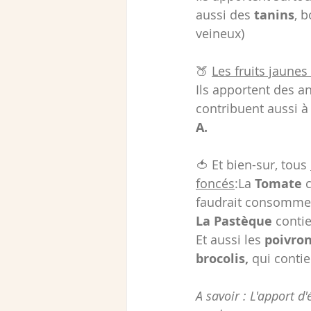
aussi des
 tanins
, 
veineux)
🍑 
Les fruits jaune
Ils apportent des an
contribuent aussi à 
A.
🍅 Et bien-sur, tous 
foncés
:La 
Tomate
 
faudrait consommer
La
 Pastèque 
conti
Et aussi les 
poivron
brocolis, 
qui conti
A savoir : L'apport d'