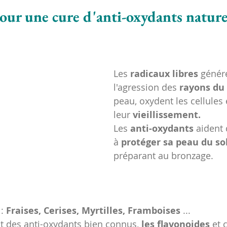
our une cure d'anti-oxydants nature
Les 
radicaux libres
 génér
l'agression des 
rayons du 
peau, oxydent les cellules 
leur 
vieillissement.
Les
 anti-oxydants
 aident
à 
protéger sa peau du sol
préparant au bronzage.
 : 
Fraises, Cerises, Myrtilles, Framboises
 ... 
ut des anti-oxydants bien connus, 
les flavonoides
 et 