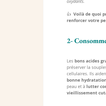
oxydants. 
👍 
 Voilà de quoi 
renforcer votre pe
2- Consommer
Les 
bons acides gr
préserver la soupl
cellulaires. Ils aiden
bonne hydratatio
peau et à 
lutter co
vieillissement cu