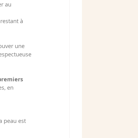
er au 
 restant
à 
ouver une 
respectueuse 
premiers 
s, en 
la peau est 