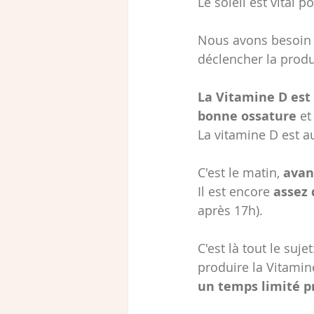
Le soleil est vital 
Nous avons besoin a
déclencher la prod
La Vitamine D est
bonne ossature
 et
La vitamine D est a
C'est le matin, 
avant
Il est encore 
assez 
après 17h).
C'est là tout le suj
produire la Vitamine
un temps limité p